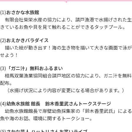
(1)
おさかな水族館
有限会社柴栄水産の協力により、請戸漁港で水揚げされた生
きているお魚や貝を見て触れることができるタッチプール。
(2)
おえかきバラダイス
描いた絵が動き出す！海の生き物を描いて大きな画面で泳が
せよう！
(3)
「ガニ汁」無料おふるまい
相馬双葉漁業協同組合請戸地区の協力により、ガニ汁を無料
配布。
（水揚げ状況により内容が変更になる場合があります。）
​​​(4)
幼魚水族館 館長 鈴木香里武さんトークステージ
幼魚水族館館長で岸壁幼魚採集家の「鈴木香里武氏」による
魚や海のお話、環境に関するトークショー。
(5)
さかな芸人 ハットリさんお笑いライブ