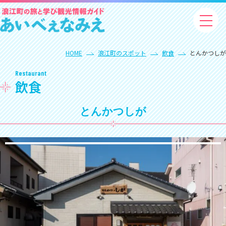
HOME
浪江町のスポット
飲食
とんかつしが
Restaurant
飲食
とんかつしが