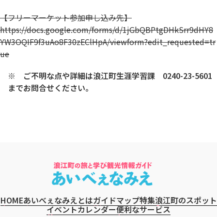
【フリーマーケット参加申し込み先】
https://docs.google.com/forms/d/1jGbQBPtgDHkSrr9dHY8
YW3OQIF9f3uAo8F30zEClHpA/viewform?edit_requested=tr
ue
※ ご不明な点や詳細は浪江町生涯学習課 0240-23-5601
までお問合せください。
HOME
あいべぇなみえとは
ガイドマップ
特集
浪江町のスポット
イベントカレンダー
便利なサービス