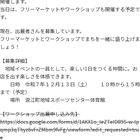
開催します。
当日は、フリーマーケットやワークショップも開催する予定で
す。
現在、出展者さんを募集しています。
フリーマーケットとワークショップでまちを一緒に盛り上げま
しょう！
【募集詳細】
地域イベントの一員として、楽しい1日をつくる仲間に。お
店を出す楽しさを体感できます。
日時 令和７年１２月１３日（土） １０時から１５時
まで（予定）
場所 浪江町地域スポーツセンター体育館
【ワークショップ出展申し込み先】
https://docs.google.com/forms/d/1AKX1o_IeZTeID89S-w-Ip
qmp3qThyz6vFrZMbm9fvFg/viewform?edit_requested=tru
e