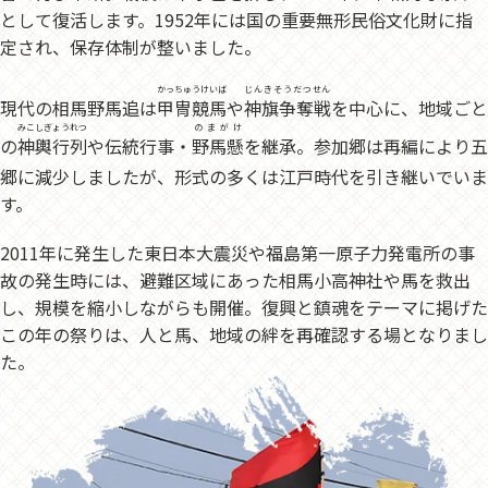
として復活します。1952年には国の重要無形民俗文化財に指
定され、保存体制が整いました。
かっちゅうけいば
じんきそうだつせん
現代の相馬野馬追は
甲冑競馬
や
神旗争奪戦
を中心に、地域ごと
みこしぎょうれつ
のまがけ
の
神輿行列
や伝統行事・
野馬懸
を継承。参加郷は再編により五
郷に減少しましたが、形式の多くは江戸時代を引き継いでいま
す。
2011年に発生した東日本大震災や福島第一原子力発電所の事
故の発生時には、避難区域にあった相馬小高神社や馬を救出
し、規模を縮小しながらも開催。復興と鎮魂をテーマに掲げた
この年の祭りは、人と馬、地域の絆を再確認する場となりまし
た。