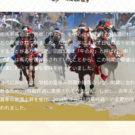
相馬野馬追は、例年「申の日」を中心に旧暦5月の3日間にわ
たり開催されていました。ただし、年によって日程は若干前後
することがありました。旧暦5月は「午の月」と呼ばれ、申
（猿）は馬の守護神とされていたことから、この時期の開催は
祭事において重要な意味を持っていました。
現代においては、学校の夏休み期間や降雨の少ない時期に合わ
せるため、7月最終週に実施されてきました。しかし、近年の
夏季の気温上昇を受け、2024年からは5月最終週への変更が行
われました。