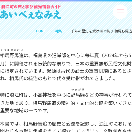
HOME
特集
千年の歴史を受け継ぐ祭り 相馬野馬追
そうまのまおい
相馬野馬追
は、福島県の沿岸部を中心に毎年夏（2024年から5
月）に開催される伝統的な祭りで、日本の重要無形民俗文化財
に指定されています。起源は古代の武士の軍事訓練にあるとさ
れ、相馬氏の統治のもとで代々受け継がれてきました。
のまがけ
特に浪江町は、小高神社を中心に
野馬懸
などの神事が行われて
きた地であり、相馬野馬追の精神的・文化的な礎を築いてきた
重要な地域の一つです。
本書では、相馬野馬追の歴史と変遷を記録し、浪江町における
関わりや貢献に焦点を当てて紹介していきます。文献調査や語