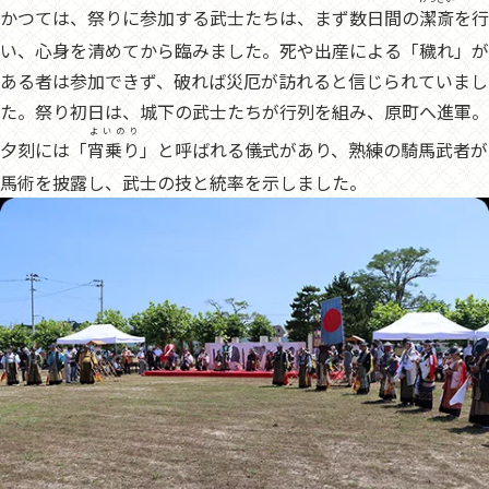
かつては、祭りに参加する武士たちは、まず数日間の
潔斎
を行
い、心身を清めてから臨みました。死や出産による「穢れ」が
ある者は参加できず、破れば災厄が訪れると信じられていまし
た。祭り初日は、城下の武士たちが行列を組み、原町へ進軍。
よいのり
夕刻には「
宵乗り
」と呼ばれる儀式があり、熟練の騎馬武者が
馬術を披露し、武士の技と統率を示しました。