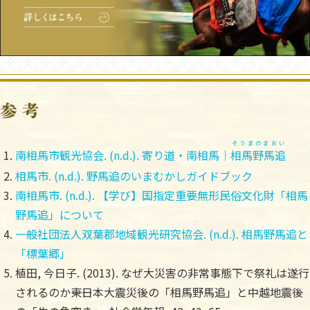
そうまのまおい
南相馬市観光協会. (n.d.). 寄り道・南相馬｜
相馬野馬追
相馬市. (n.d.). 野馬追のいまむかしガイドブック
南相馬市. (n.d.). 【学び】国指定重要無形民俗文化財「相馬
野馬追」について
一般社団法人双葉郡地域観光研究協会. (n.d.). 相馬野馬追と
「標葉郷」
植田, 今日子. (2013). なぜ大災害の非常事態下で祭礼は遂行
されるのか――東日本大震災後の「相馬野馬追」と中越地震後