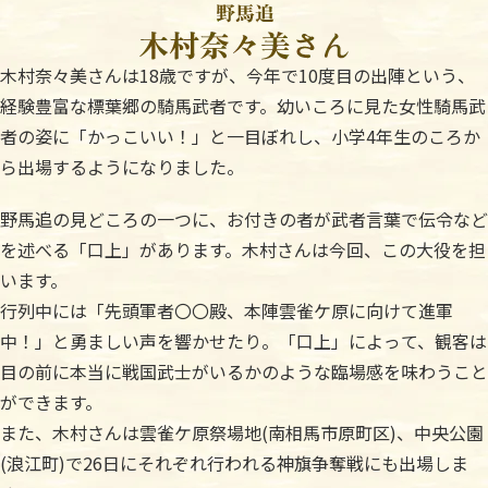
木村奈々美さんは18歳ですが、今年で10度目の出陣という、
経験豊富な標葉郷の騎馬武者です。幼いころに見た女性騎馬武
者の姿に「かっこいい！」と一目ぼれし、小学4年生のころか
ら出場するようになりました。
野馬追の見どころの一つに、お付きの者が武者言葉で伝令など
を述べる「口上」があります。木村さんは今回、この大役を担
います。
行列中には「先頭軍者〇〇殿、本陣雲雀ケ原に向けて進軍
中！」と勇ましい声を響かせたり。「口上」によって、観客は
目の前に本当に戦国武士がいるかのような臨場感を味わうこと
ができます。
また、木村さんは雲雀ケ原祭場地(南相馬市原町区)、中央公園
(浪江町)で26日にそれぞれ行われる神旗争奪戦にも出場しま