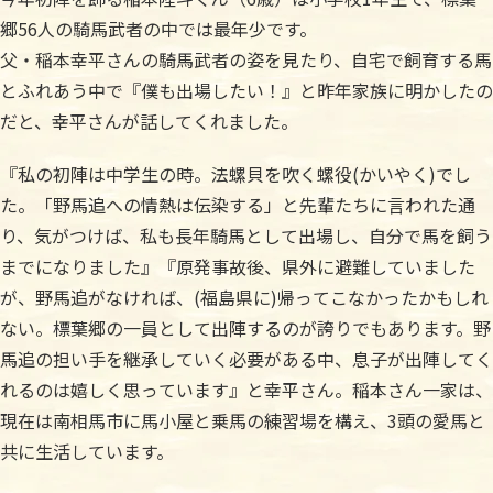
郷56人の騎馬武者の中では最年少です。
父・稲本幸平さんの騎馬武者の姿を見たり、自宅で飼育する馬
とふれあう中で『僕も出場したい！』と昨年家族に明かしたの
だと、幸平さんが話してくれました。
『私の初陣は中学生の時。法螺貝を吹く螺役(かいやく)でし
た。「野馬追への情熱は伝染する」と先輩たちに言われた通
り、気がつけば、私も長年騎馬として出場し、自分で馬を飼う
までになりました』『原発事故後、県外に避難していました
が、野馬追がなければ、(福島県に)帰ってこなかったかもしれ
ない。標葉郷の一員として出陣するのが誇りでもあります。野
馬追の担い手を継承していく必要がある中、息子が出陣してく
れるのは嬉しく思っています』と幸平さん。稲本さん一家は、
現在は南相馬市に馬小屋と乗馬の練習場を構え、3頭の愛馬と
共に生活しています。