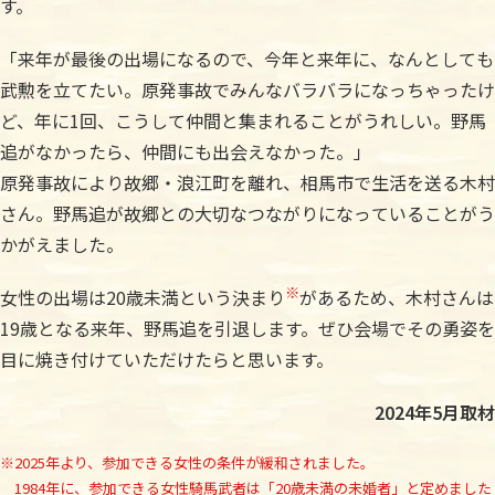
す。
「来年が最後の出場になるので、今年と来年に、なんとしても
武勲を立てたい。原発事故でみんなバラバラになっちゃったけ
ど、年に1回、こうして仲間と集まれることがうれしい。野馬
追がなかったら、仲間にも出会えなかった。」
原発事故により故郷・浪江町を離れ、相馬市で生活を送る木村
さん。野馬追が故郷との大切なつながりになっていることがう
かがえました。
※
女性の出場は20歳未満という決まり
があるため、木村さんは
19歳となる来年、野馬追を引退します。ぜひ会場でその勇姿を
目に焼き付けていただけたらと思います。
2024年5月取材
※2025年より、参加できる女性の条件が緩和されました。
1984年に、参加できる女性騎馬武者は「20歳未満の未婚者」と定めました