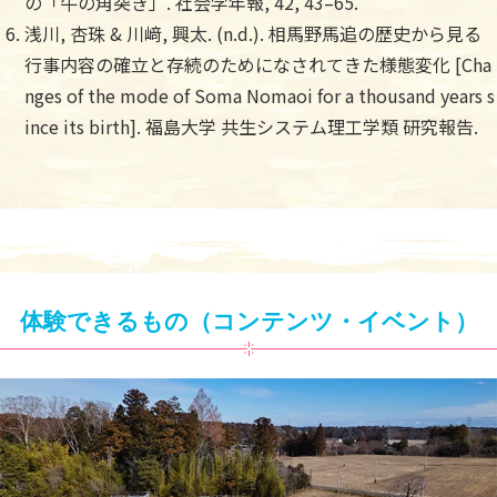
の「牛の角突き」. 社会学年報, 42, 43–65.
浅川, 杏珠 & 川﨑, 興太. (n.d.). 相馬野馬追の歴史から見る
行事内容の確立と存続のためになされてきた様態変化 [Cha
nges of the mode of Soma Nomaoi for a thousand years s
ince its birth]. 福島大学 共生システム理工学類 研究報告.
体験できるもの（コンテンツ・イベント）