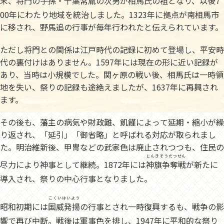
末、将門の子孫・
千葉常胤
の次男が相馬氏の祖となり、以後7
00年にわたり地域を統治しました。1323年に拠点が南相馬市
に移され、野馬追の行事が毎年行われたと伝えられています。
ただし将門との関係は江戸時代の記録に初めて登場し、平安時
代の裏付けはありません。1597年には現在の形に近い記録が
あり、当時は小規模でした。関ヶ原の戦い後、相馬氏は一時領
地を失い、祭りの記録も途絶えましたが、1637年に再興され
ます。
その後も、藩主の病気や財政難、飢饉によって延期・縮小が繰
り返され、「延引」「御省略」と呼ばれる対応が取られまし
た。明治維新後、甲冑などの武家色は廃止されつつも、住民の
じんきそうだつせん
尽力により神事として継続。1872年には
神旗争奪戦
が新たに
導入され、祭りの中心行事となりました。
こくいはいよう
昭和初期には
国威発揚
の行事とされ一時復興するも、戦争の影
響で再び中断。戦後は軍事色を排し、1947年に平和的な祭り