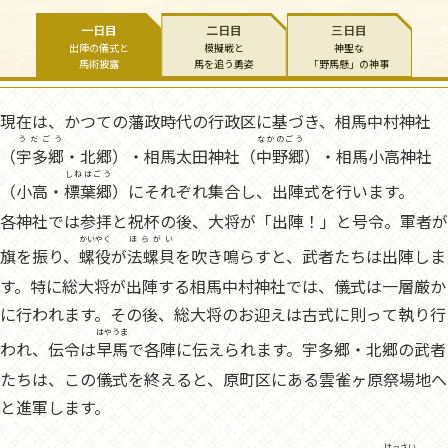
一日目
二日目
三日目
出陣の儀式と
模擬戦と
神聖な
馬術披露
馬を追う勇姿
「野馬懸」の神事
現在は、かつての藩政時代の行政区に基づき、相馬中村神社
うだごう
なかのごう
（
宇多郷
・北郷）・相馬太田神社（
中野郷
）・相馬小高神社
しねはごう
（小高・
標葉郷
）にそれぞれ集合し、出陣式を行います。
各神社では参拝と祝杯の後、大将が「出陣！」と号令。軍者が
かいやく
ほらがい
旗を振り、
螺役
が
法螺貝
を吹き鳴らすと、武者たちは出陣しま
す。特に総大将が出陣する相馬中村神社では、儀式は一層厳か
に行われます。その後、総大将のお迎えは古式に則って執り行
はやうま
われ、伝令は
早馬
で各陣に伝えられます。宇多郷・北郷の武者
たちは、この儀式を終えると、原町区にある雲雀ヶ原祭場地へ
と進軍します。
けっさい