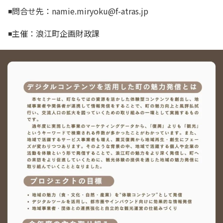
◾️問合せ先：namie.miryoku@f-atras.jp
◾️主催：浪江町企画財政課